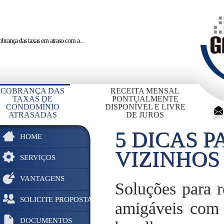
brança das taxas em atraso
com a...
COBRANÇA DAS
RECEITA MENSAL
TAXAS DE
PONTUALMENTE
CONDOMÍNIO
DISPONÍVEL E LIVRE
ATRASADAS
DE JUROS
5 DICAS 
HOME
VIZINHOS
SERVIÇOS
VANTAGENS
Soluções para 
SOLICITE PROPOSTA
amigáveis com 
DOCUMENTOS