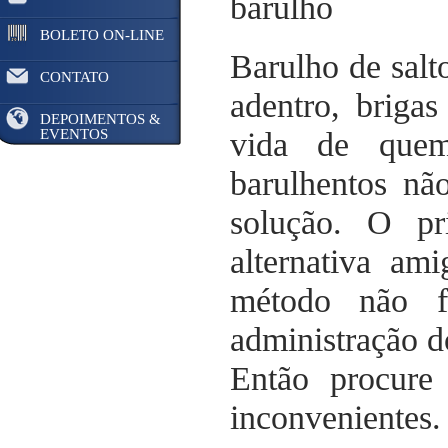
barulho
BOLETO ON-LINE
Barulho de salt
CONTATO
adentro, briga
DEPOIMENTOS &
EVENTOS
vida de quem
barulhentos nã
solução. O p
alternativa a
método não f
administração d
Então procure 
inconvenientes. 