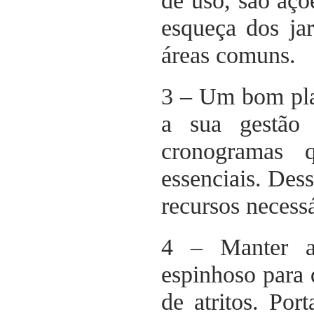
de uso, são aç
esqueça dos ja
áreas comuns.
3 – Um bom pla
a sua gestão 
cronogramas 
essenciais. Des
recursos necess
4 – Manter a
espinhoso para 
de atritos. Por