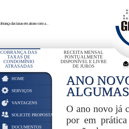
brança das taxas em atraso
com a...
COBRANÇA DAS
RECEITA MENSAL
TAXAS DE
PONTUALMENTE
CONDOMÍNIO
DISPONÍVEL E LIVRE
ATRASADAS
DE JUROS
ANO NOVO
HOME
ALGUMAS
SERVIÇOS
VANTAGENS
O ano novo já c
SOLICITE PROPOSTA
por em prática
DOCUMENTOS