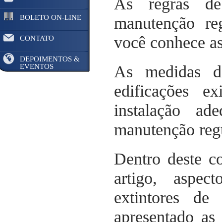
As regras de
BOLETO ON-LINE
manutenção reg
você conhece as 
CONTATO
DEPOIMENTOS &
EVENTOS
As medidas de
edificações 
instalação ad
manutenção regu
Dentro deste c
artigo, aspec
extintores de
apresentado as