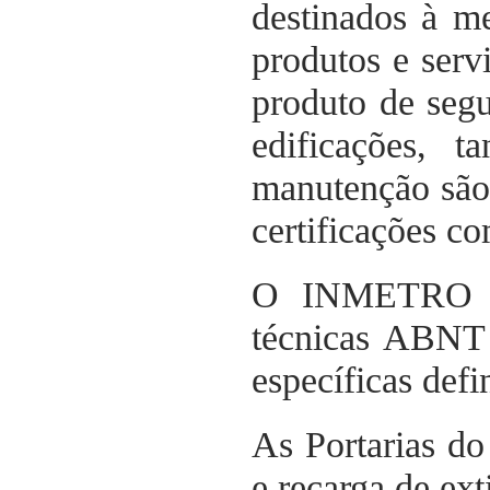
destinados à m
produtos e serv
produto de seg
edificações, 
manutenção são
certificações co
O INMETRO ad
técnicas ABNT 
específicas defi
As Portarias d
e recarga de ex