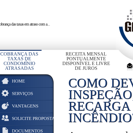
brança das taxas em atraso
com a...
COBRANÇA DAS
RECEITA MENSAL
TAXAS DE
PONTUALMENTE
CONDOMÍNIO
DISPONÍVEL E LIVRE
ATRASADAS
DE JUROS
COMO DEV
HOME
INSPEÇÃO
SERVIÇOS
RECARGA 
VANTAGENS
INCÊNDIO
SOLICITE PROPOSTA
DOCUMENTOS