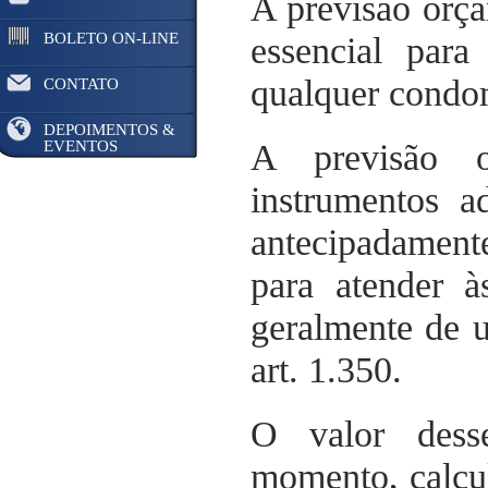
A previsão orç
BOLETO ON-LINE
essencial par
qualquer condo
CONTATO
DEPOIMENTOS &
EVENTOS
A previsão o
instrumentos a
antecipadament
para atender à
geralmente de 
art. 1.350.
O valor dess
momento, calcu