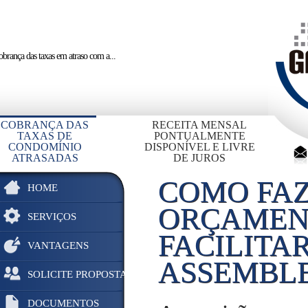
brança das taxas em atraso
com a...
COBRANÇA DAS
RECEITA MENSAL
TAXAS DE
PONTUALMENTE
CONDOMÍNIO
DISPONÍVEL E LIVRE
ATRASADAS
DE JUROS
COMO FAZ
HOME
ORÇAMENT
SERVIÇOS
FACILITA
VANTAGENS
ASSEMBL
SOLICITE PROPOSTA
DOCUMENTOS