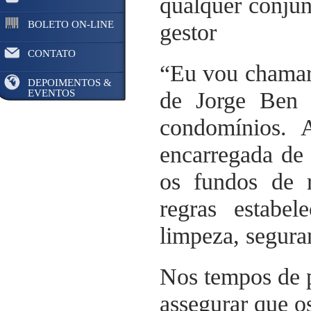
qualquer conjun
BOLETO ON-LINE
gestor
CONTATO
“Eu vou chamar 
DEPOIMENTOS &
EVENTOS
de Jorge Ben 
condomínios. A
encarregada de 
os fundos de 
regras estabe
limpeza, seguran
Nos tempos de p
assegurar que o