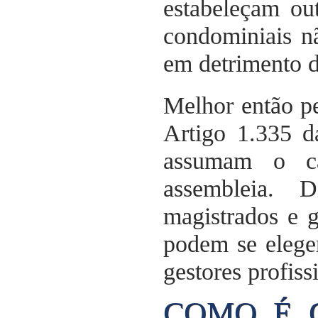
estabeleçam out
condominiais n
em detrimento d
Melhor então p
Artigo 1.335 d
assumam o ca
assembleia. D
magistrados e 
podem se elege
gestores profiss
COMO É 