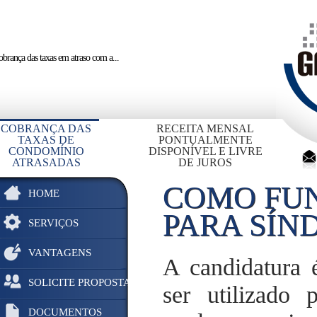
brança das taxas em atraso
com a...
COBRANÇA DAS
RECEITA MENSAL
TAXAS DE
PONTUALMENTE
CONDOMÍNIO
DISPONÍVEL E LIVRE
ATRASADAS
DE JUROS
COMO FUN
HOME
PARA SÍN
SERVIÇOS
VANTAGENS
A candidatura 
SOLICITE PROPOSTA
ser utilizado 
DOCUMENTOS