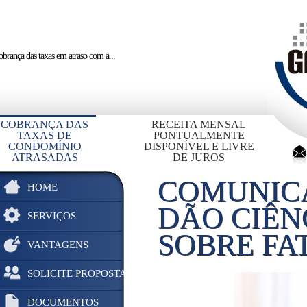
brança das taxas em atraso
com a...
COBRANÇA DAS
RECEITA MENSAL
TAXAS DE
PONTUALMENTE
CONDOMÍNIO
DISPONÍVEL E LIVRE
ATRASADAS
DE JUROS
COMUNIC
HOME
DÃO CIÊN
SERVIÇOS
SOBRE FA
VANTAGENS
SOLICITE PROPOSTA
DOCUMENTOS