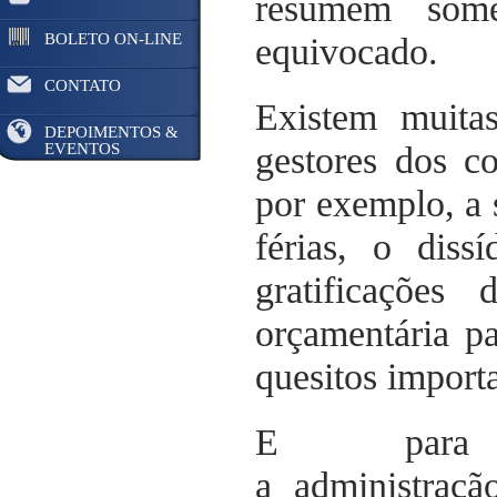
resumem some
BOLETO ON-LINE
equivocado.
CONTATO
Existem muita
DEPOIMENTOS &
EVENTOS
gestores dos c
por exemplo, a
férias, o diss
gratificações
orçamentária p
quesitos importa
E para 
a administraç