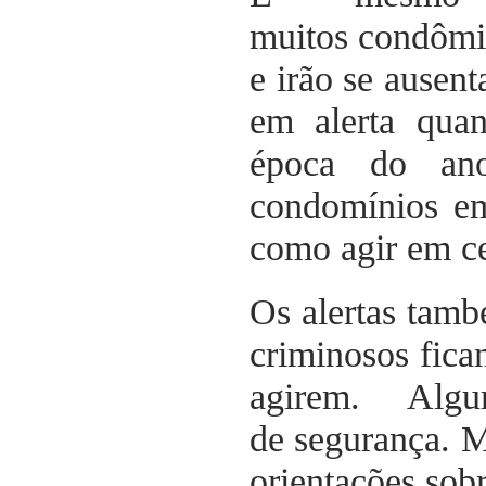
muitos condômi
e irão se ausen
em alerta qua
época do ano
condomínios em
como agir em cer
Os alertas tamb
criminosos fica
agirem. Algu
de segurança. M
orientações sob