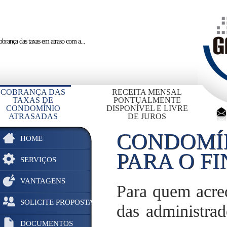
brança das taxas em atraso
com a...
COBRANÇA DAS
RECEITA MENSAL
TAXAS DE
PONTUALMENTE
CONDOMÍNIO
DISPONÍVEL E LIVRE
ATRASADAS
DE JUROS
CONDOMÍN
HOME
PARA O F
SERVIÇOS
VANTAGENS
Para quem acred
SOLICITE PROPOSTA
das administra
DOCUMENTOS