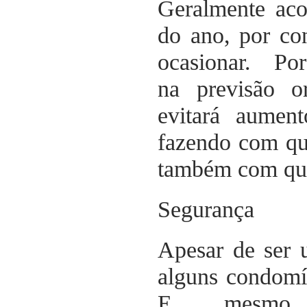
Geralmente aco
do ano, por co
ocasionar. Po
na previsão o
evitará aumen
fazendo com que
também com que 
Segurança
Apesar de ser 
alguns condomín
E mes