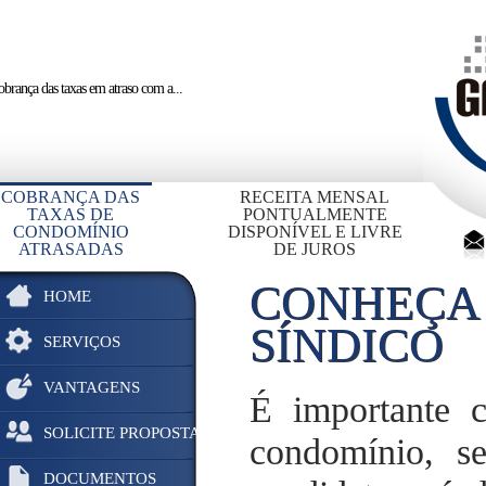
brança das taxas em atraso
com a...
COBRANÇA DAS
RECEITA MENSAL
TAXAS DE
PONTUALMENTE
CONDOMÍNIO
DISPONÍVEL E LIVRE
ATRASADAS
DE JUROS
CONHEÇA 
HOME
SÍNDICO
SERVIÇOS
VANTAGENS
É importante c
SOLICITE PROPOSTA
condomínio, s
DOCUMENTOS