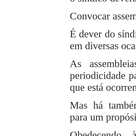
Convocar assem
É dever do sín
em diversas oca
As assemblei
periodicidade p
que está ocorre
Mas há também
para um propósi
Obedecendo à