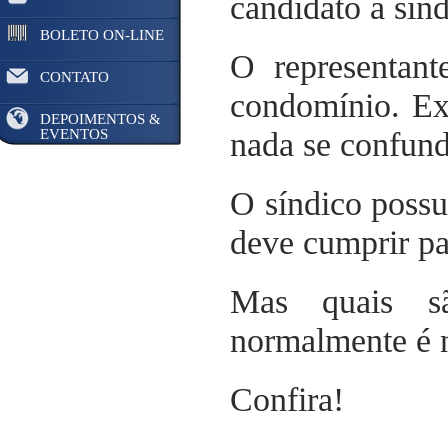
candidato a sínd
BOLETO ON-LINE
O representan
CONTATO
condomínio. Ex
DEPOIMENTOS &
EVENTOS
nada se confun
O síndico possui
deve cumprir pa
Mas quais s
normalmente é n
Confira!