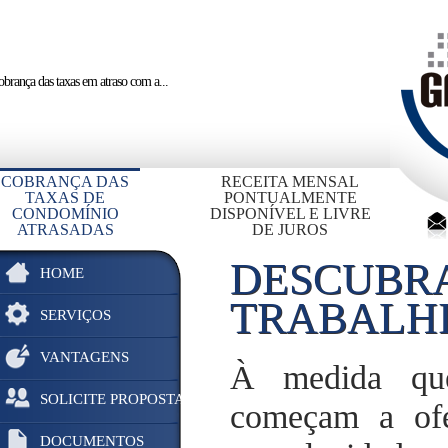
brança das taxas em atraso
com a...
COBRANÇA DAS
RECEITA MENSAL
TAXAS DE
PONTUALMENTE
CONDOMÍNIO
DISPONÍVEL E LIVRE
ATRASADAS
DE JUROS
DESCUBRA
HOME
TRABALHI
SERVIÇOS
VANTAGENS
À medida que
SOLICITE PROPOSTA
começam a ofe
DOCUMENTOS