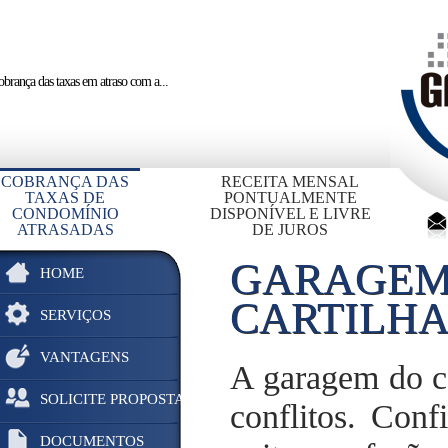
brança das taxas em atraso
com a...
COBRANÇA DAS
RECEITA MENSAL
TAXAS DE
PONTUALMENTE
CONDOMÍNIO
DISPONÍVEL E LIVRE
ATRASADAS
DE JUROS
GARAGEM
HOME
CARTILHA
SERVIÇOS
VANTAGENS
A garagem do c
SOLICITE PROPOSTA
conflitos. Conf
DOCUMENTOS