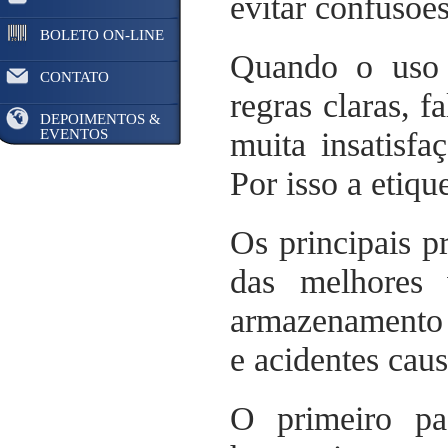
evitar confusões
BOLETO ON-LINE
Quando o uso
CONTATO
regras claras, f
DEPOIMENTOS &
EVENTOS
muita insatisfa
Por isso a etiq
Os principais p
das melhores 
armazename
e acidentes cau
O primeiro pa