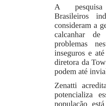
A pesqui
Brasileiros
indi
consideram a ge
calcanhar de
problemas ne
inseguros e até 
diretora da Tow
podem até inviab
Zenatti acredi
potencializa e
população est