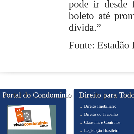
pode ir desde 
boleto até pro
dívida.”
Fonte: Estadão 
Portal do Condomínio
Direito para Tod
Direito Imobiliário
Direito do Trabalho
Cláusulas e Contratos
Legislação Brasileira