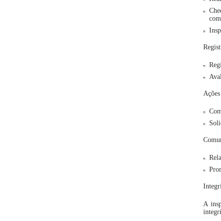
Che
com
Insp
Regist
Regi
Aval
Ações 
Com 
Soli
Comun
Rela
Prom
Integ
A ins
integ