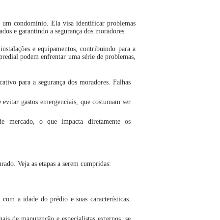
de um condomínio. Ela visa identificar problemas
rados e garantindo a segurança dos moradores.
 instalações e equipamentos, contribuindo para a
predial podem enfrentar uma série de problemas,
cativo para a segurança dos moradores. Falhas
.
 evitar gastos emergenciais, que costumam ser
 de mercado, o que impacta diretamente os
turado. Veja as etapas a serem cumpridas:
 com a idade do prédio e suas características.
ais de manutenção e especialistas externos, se