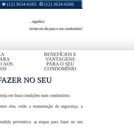
(12) 3634-6565
(12) 3634-6566
...significa:
receita em dia para o seu condomínio!
RA
BENEFÍCIOS E
PARA
VANTAGENS
O AOS
PARA O SEU
OS
CONDOMÍNIO
FAZER NO SEU
 esteja em boas condições num condomínio.
ntre elas, estão a manutenção da segurança, a
edida preventiva, as etapas para fazer no seu