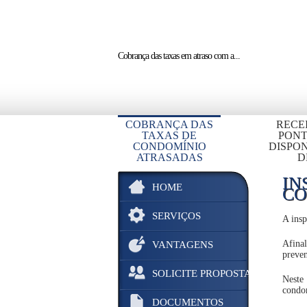
Cobrança das taxas em atraso
com a...
COBRANÇA DAS
RECE
TAXAS DE
PON
CONDOMÍNIO
DISPON
ATRASADAS
D
IN
HOME
CO
SERVIÇOS
A insp
Afina
VANTAGENS
preven
SOLICITE PROPOSTA
Neste
condom
DOCUMENTOS