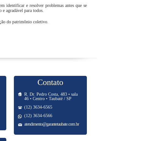
em identificar e resolver problemas antes que se
 e agradável para todos.
ação do patrimônio coletivo.
Contato
R. Dr. Pedro Costa, 483 • sala
46 • Centro • Taubaté / SP
(12) 3634-6565
(12) 3634-6566
atendimento@garantetaubate.com.br