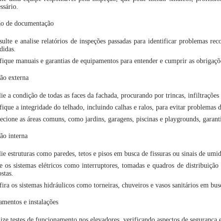
ssário.
ão de documentação
ulte e analise relatórios de inspeções passadas para identificar problemas re
didas.
fique manuais e garantias de equipamentos para entender e cumprir as obrigaç
ão externa
ie a condição de todas as faces da fachada, procurando por trincas, infiltraçõe
fique a integridade do telhado, incluindo calhas e ralos, para evitar problemas
ecione as áreas comuns, como jardins, garagens, piscinas e playgrounds, garant
ão interna
ie estruturas como paredes, tetos e pisos em busca de fissuras ou sinais de umi
e os sistemas elétricos como interruptores, tomadas e quadros de distribuição e
stas.
ira os sistemas hidráulicos como torneiras, chuveiros e vasos sanitários em bus
mentos e instalações
ize testes de funcionamento nos elevadores, verificando aspectos de segurança