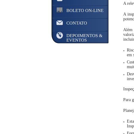
A rele
BOLETO ON-LINE
A insp
potenc
CONTATO
Além d
valori
DEPOIMENTOS &
inclui
EVENTOS
Risc
em s
Cust
muit
Des
inve
Inspeç
Para g
Plane
Esta
Insp
Form