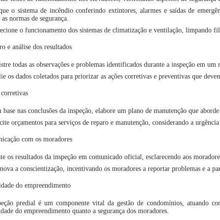
que o sistema de incêndio conferindo extintores, alarmes e saídas de emergê
 as normas de segurança.
ecione o funcionamento dos sistemas de climatização e ventilação, limpando fil
ro e análise dos resultados
stre todas as observações e problemas identificados durante a inspeção em um r
ie os dados coletados para priorizar as ações corretivas e preventivas que deve
corretivas
base nas conclusões da inspeção, elabore um plano de manutenção que aborde 
cite orçamentos para serviços de reparo e manutenção, considerando a urgência
icação com os moradores
te os resultados da inspeção em comunicado oficial, esclarecendo aos moradore
ova a conscientização, incentivando os moradores a reportar problemas e a p
ridade do empreendimento
peção predial é um componente vital da gestão de condomínios, atuando co
ridade do empreendimento quanto a segurança dos moradores.