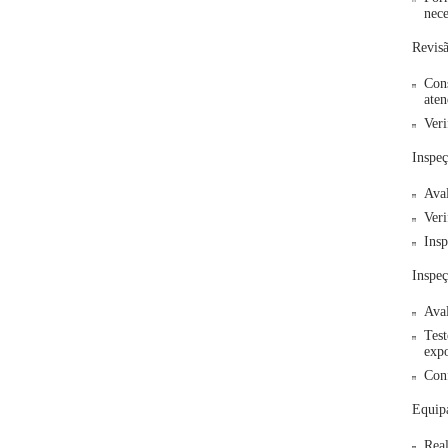
nece
Revis
Cons
aten
Veri
Inspeç
Aval
Veri
Insp
Inspeç
Aval
Test
expo
Conf
Equipa
Real