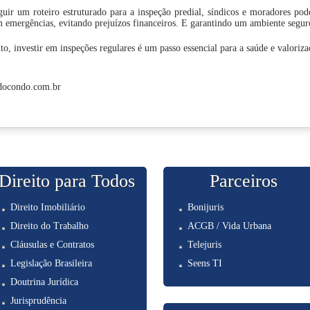
uir um roteiro estruturado para a inspeção predial, síndicos e moradores pod
 emergências, evitando prejuízos financeiros. E garantindo um ambiente seguro
to, investir em inspeções regulares é um passo essencial para a saúde e valoriz
udocondo.com.br
Direito para Todos
Parceiros
Direito Imobiliário
Bonijuris
Direito do Trabalho
ACGB / Vida Urbana
Cláusulas e Contratos
Telejuris
Legislação Brasileira
Seens TI
Doutrina Jurídica
Jurisprudência