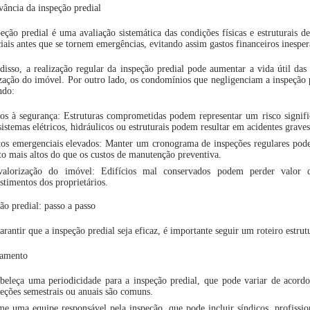
vância da inspeção predial
eção predial é uma avaliação sistemática das condições físicas e estruturais 
iais antes que se tornem emergências, evitando assim gastos financeiros inespe
isso, a realização regular da inspeção predial pode aumentar a vida útil das
zação do imóvel. Por outro lado, os condomínios que negligenciam a inspeção 
ndo:
os à segurança: Estruturas comprometidas podem representar um risco signifi
istemas elétricos, hidráulicos ou estruturais podem resultar em acidentes graves
os emergenciais elevados: Manter um cronograma de inspeções regulares pode
o mais altos do que os custos de manutenção preventiva.
valorização do imóvel: Edifícios mal conservados podem perder valor
stimentos dos proprietários.
ão predial: passo a passo
arantir que a inspeção predial seja eficaz, é importante seguir um roteiro estru
jamento
beleça uma periodicidade para a inspeção predial, que pode variar de acordo
eções semestrais ou anuais são comuns.
e uma equipe responsável pela inspeção, que pode incluir síndicos, profission