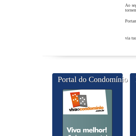
Ao seg
tornem
Portan
via t
Portal do Condomínio