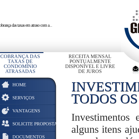
brança das taxas em atraso
com a...
COBRANÇA DAS
RECEITA MENSAL
TAXAS DE
PONTUALMENTE
CONDOMÍNIO
DISPONÍVEL E LIVRE
ATRASADAS
DE JUROS
INVESTIM
HOME
TODOS OS
SERVIÇOS
VANTAGENS
Investimentos 
SOLICITE PROPOSTA
alguns itens aj
DOCUMENTOS