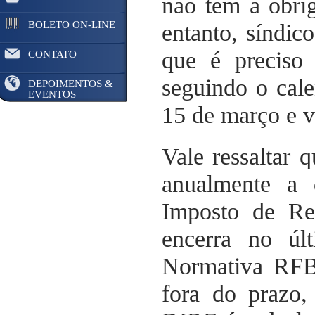
não têm a obri
BOLETO ON-LINE
entanto, síndic
que é preciso 
CONTATO
seguindo o cal
DEPOIMENTOS &
EVENTOS
15 de março e v
Vale ressaltar 
anualmente a 
Imposto de Re
encerra no últ
Normativa RFB 
fora do prazo,