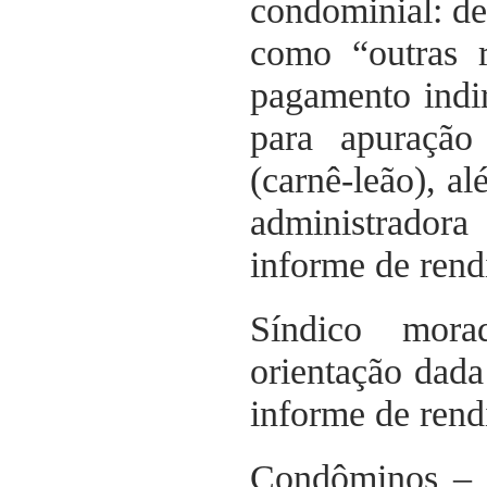
condominial
: d
como “outras r
pagamento indir
para apuração
(carnê-leão), al
administrador
informe de rend
Síndico mora
orientação dada
informe de ren
Condôminos
– 