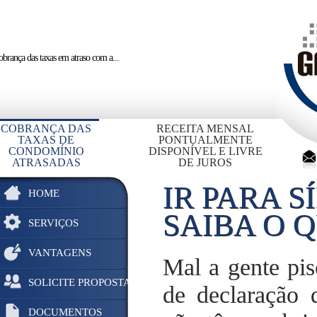
brança das taxas em atraso
com a...
COBRANÇA DAS
RECEITA MENSAL
TAXAS DE
PONTUALMENTE
CONDOMÍNIO
DISPONÍVEL E LIVRE
ATRASADAS
DE JUROS
IR PARA 
HOME
SAIBA O 
SERVIÇOS
VANTAGENS
Mal a gente pi
SOLICITE PROPOSTA
de declaração 
DOCUMENTOS