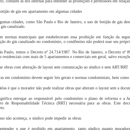
to, consulte as leis internas para entender as proibições e permissões em relaçã
otijão de gás em apartamento em algumas cidades
umas cidades, como São Paulo e Rio de Janeiro, o uso de botijão de gás den
 gás canalizado.
em normas municipais que estabeleceram essa proibição em função da seg
ação do gás canalizado no condomínio, o condômino não poderá usar seu próprio
o Paulo, temos o Decreto nº 24.714/1987. No Rio de Janeiro, o Decreto nº 89
s residenciais com mais de 5 apartamentos e comerciais em geral, salvo exceçõe
zar obras com alteração de layout sem comunicação ao síndico e sem ART/RRT
as em condomínio devem seguir leis gerais e normas condominiais, bem como 
las é que o morador não pode realizar obras que alteram o layout sem a docum
significa entregar ao responsável pelo condomínio o plano de reforma e a 
tro de Responsabilidade Técnica (RRT) necessária para as obras. Este doc
eto.
sso não aconteça, o síndico pode impedir as obras.
entender o que é proibido em apartamento, tanto síndico quanto morado