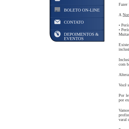
Fazer 
BOLETO ON-LINE
A
Nor
CONTATO
• Perí
• Perí
DEPOIMENTOS &
Muitas
EVENTOS
Exist
inclus
Inclu
com ba
Alter
Você s
Por le
por ex
Vamos
profis
varal 