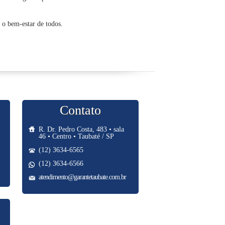
 o bem-estar de todos.
Contato
R. Dr. Pedro Costa, 483 • sala
46 • Centro • Taubaté / SP
(12) 3634-6565
(12) 3634-6566
atendimento@garantetaubate.com.br