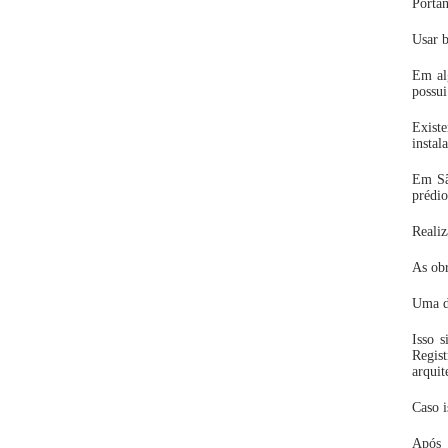
Portan
Usar b
Em alg
possui
Exist
instal
Em Sã
prédio
Reali
As obr
Uma de
Isso 
Regis
arquit
Caso i
Após 