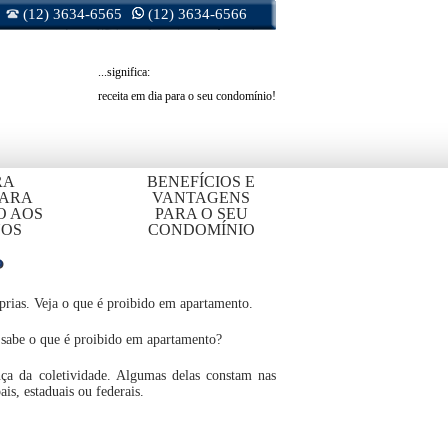
(12) 3634-6565
(12) 3634-6566
...significa:
receita em dia para o seu condomínio!
RA
BENEFÍCIOS E
PARA
VANTAGENS
O AOS
PARA O SEU
OS
CONDOMÍNIO
?
óprias. Veja o que é proibido em apartamento.
 sabe o que é proibido em apartamento?
ça da coletividade. Algumas delas constam nas
is, estaduais ou federais.