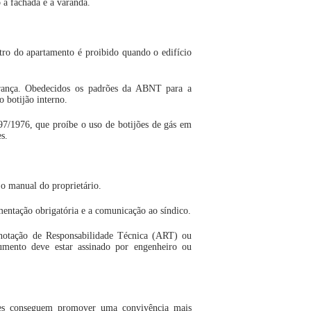
o à fachada e à varanda.
tro do apartamento é proibido quando o edifício
urança. Obedecidos os padrões da ABNT para a
 botijão interno.
7/1976, que proíbe o uso de botijões de gás em
s.
o manual do proprietário.
entação obrigatória e a comunicação ao síndico.
Anotação de Responsabilidade Técnica (ART) ou
umento deve estar assinado por engenheiro ou
res conseguem promover uma convivência mais