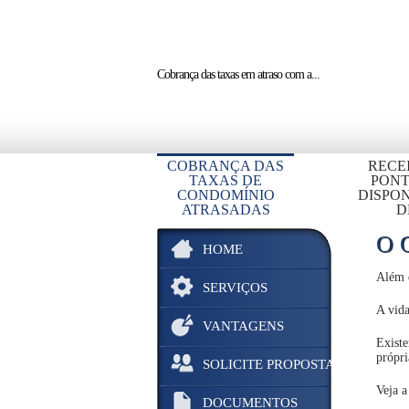
Cobrança das taxas em atraso
com a...
COBRANÇA DAS
RECE
TAXAS DE
PON
CONDOMÍNIO
DISPON
ATRASADAS
D
O 
HOME
Além d
SERVIÇOS
A vida
VANTAGENS
Exist
própri
SOLICITE PROPOSTA
Veja a
DOCUMENTOS