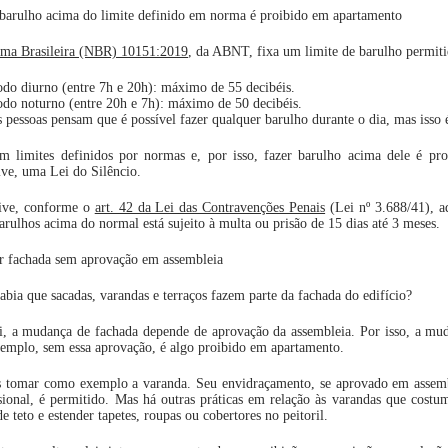
barulho acima do limite definido em norma é proibido em apartamento
ma Brasileira (NBR) 10151:2019
, da ABNT, fixa um limite de barulho permitid
odo diurno (entre 7h e 20h): máximo de 55 decibéis.
odo noturno (entre 20h e 7h): máximo de 50 decibéis.
 pessoas pensam que é possível fazer qualquer barulho durante o dia, mas isso é
em limites definidos por normas e, por isso, fazer barulho acima dele é p
ive, uma Lei do Silêncio.
sive, conforme o
art. 42 da Lei das Contravenções Penais
(Lei nº 3.688/41), a
rulhos acima do normal está sujeito à multa ou prisão de 15 dias até 3 meses.
ar fachada sem aprovação em assembleia
abia que sacadas, varandas e terraços fazem parte da fachada do edifício?
i, a mudança de fachada depende de aprovação da assembleia. Por isso, a mud
emplo, sem essa aprovação, é algo proibido em apartamento.
 tomar como exemplo a varanda. Seu envidraçamento, se aprovado em assemb
sional, é permitido. Mas há outras práticas em relação às varandas que cost
de teto e estender tapetes, roupas ou cobertores no peitoril.