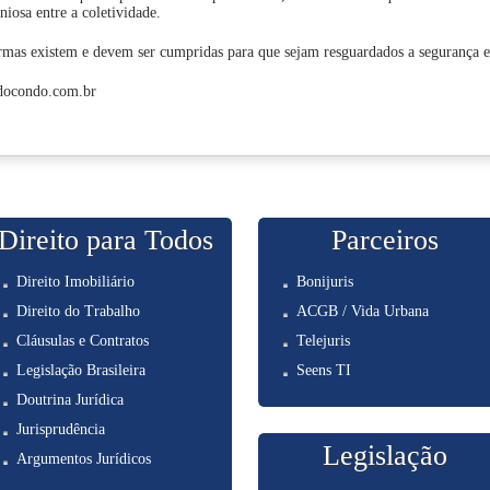
iosa entre a coletividade.
mas existem e devem ser cumpridas para que sejam resguardados a segurança e
udocondo.com.br
Direito para Todos
Parceiros
Direito Imobiliário
Bonijuris
Direito do Trabalho
ACGB / Vida Urbana
Cláusulas e Contratos
Telejuris
Legislação Brasileira
Seens TI
Doutrina Jurídica
Jurisprudência
Legislação
Argumentos Jurídicos