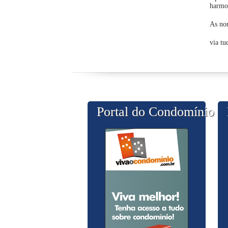
harmon
As nor
via t
Portal do Condomínio