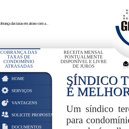
brança das taxas em atraso
com a...
COBRANÇA DAS
RECEITA MENSAL
TAXAS DE
PONTUALMENTE
CONDOMÍNIO
DISPONÍVEL E LIVRE
ATRASADAS
DE JUROS
SÍNDICO 
HOME
É MELHOR
SERVIÇOS
VANTAGENS
Um síndico ter
SOLICITE PROPOSTA
para condomíni
DOCUMENTOS