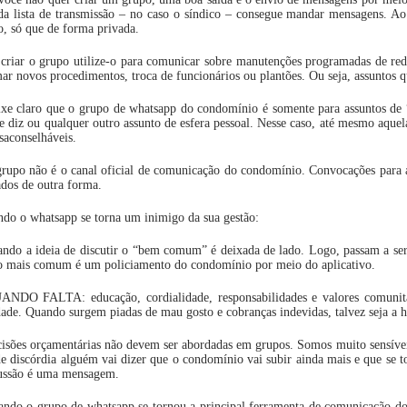
a lista de transmissão – no caso o síndico – consegue mandar mensagens. Ao
o, só que de forma privada.
criar o grupo utilize-o para comunicar sobre manutenções programadas de rede 
ar novos procedimentos, troca de funcionários ou plantões. Ou seja, assuntos
ixe claro que o grupo de whatsapp do condomínio é somente para assuntos de 
 diz ou qualquer outro assunto de esfera pessoal. Nesse caso, até mesmo aquela
saconselháveis.
rupo não é o canal oficial de comunicação do condomínio. Convocações para as
ados de outra forma.
do o whatsapp se torna um inimigo da sua gestão:
ndo a ideia de discutir o “bem comum” é deixada de lado. Logo, passam a ser d
 o mais comum é um policiamento do condomínio por meio do aplicativo.
ANDO FALTA: educação, cordialidade, responsabilidades e valores comunitá
dade. Quando surgem piadas de mau gosto e cobranças indevidas, talvez seja a h
isões orçamentárias não devem ser abordadas em grupos. Somos muito sensíveis
de discórdia alguém vai dizer que o condomínio vai subir ainda mais e que se t
cussão é uma mensagem.
ndo o grupo de whatsapp se tornou a principal ferramenta de comunicação do 