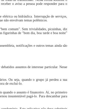
 receber o aviso a pessoa pode responder para o
elétrica ou hidráulica. Interrupção de serviços,
 que não envolvam temas polêmicos.
“bem comum”. Sem trivialidades, picuinhas, diz
s figurinhas de “bom dia, boa tarde e boa noite”
sembleia, notificações e outros temas ainda são
ebatidos assuntos de interesse particular. Nesse
rios. Ou seja, quando o grupo já perdeu a sua
ora de excluí-lo.
 quando o assunto é financeiro. Aí, no primeiro
ornou insustentável pagá-lo. Para descambar para
condomínio. Este aplicativo não deve substituir