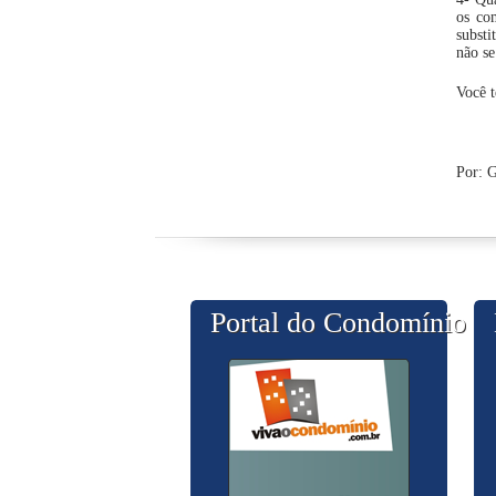
os co
substi
não se
Você t
Por: G
Portal do Condomínio