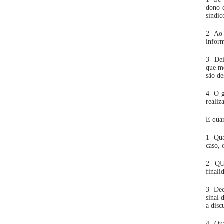
dono d
síndic
2- Ao 
inform
3- De
que me
são de
4- O g
realiz
E quan
1- Qua
caso,
2- QU
finali
3- Dec
sinal 
a dis
4- Qua