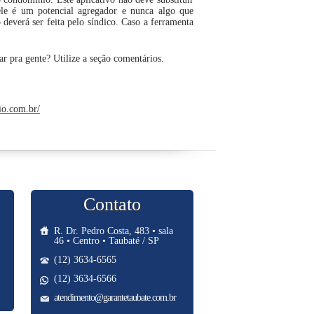
ele é um potencial agregador e nunca algo que
deverá ser feita pelo síndico. Caso a ferramenta
r pra gente? Utilize a seção comentários.
io.com.br/
Contato
R. Dr. Pedro Costa, 483 • sala
46 • Centro • Taubaté / SP
(12) 3634-6565
(12) 3634-6566
atendimento@garantetaubate.com.br