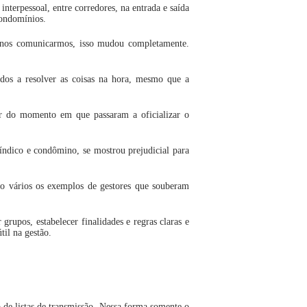
terpessoal, entre corredores, na entrada e saída
condomínios.
 nos comunicarmos, isso mudou completamente.
dos a resolver as coisas na hora, mesmo que a
ir do momento em que passaram a oficializar o
síndico e condômino, se mostrou prejudicial para
 vários os exemplos de gestores que souberam
grupos, estabelecer finalidades e regras claras e
il na gestão.
de listas de transmissão. Nessa forma somente o