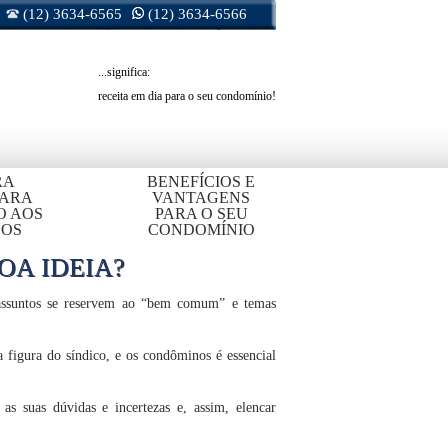
(12) 3634-6565
(12) 3634-6566
...significa:
receita em dia para o seu condomínio!
RA
BENEFÍCIOS E
PARA
VANTAGENS
O AOS
PARA O SEU
OS
CONDOMÍNIO
OA IDEIA?
assuntos se reservem ao “bem comum” e temas
 figura do síndico, e os condôminos é essencial
as suas dúvidas e incertezas e, assim, elencar