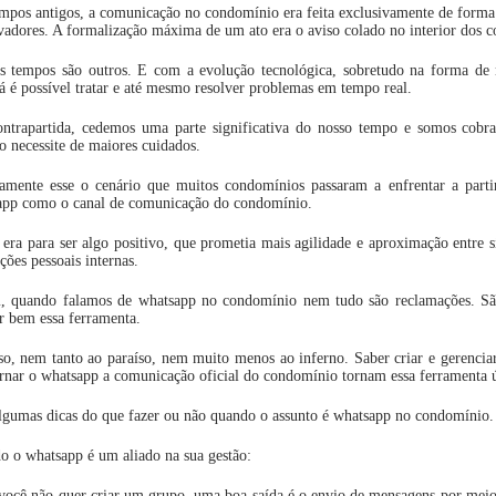
pos antigos, a comunicação no condomínio era feita exclusivamente de forma in
vadores. A formalização máxima de um ato era o aviso colado no interior dos 
s tempos são outros. E com a evolução tecnológica, sobretudo na forma de
á é possível tratar e até mesmo resolver problemas em tempo real.
ntrapartida, cedemos uma parte significativa do nosso tempo e somos cobra
o necessite de maiores cuidados.
tamente esse o cenário que muitos condomínios passaram a enfrentar a part
app como o canal de comunicação do condomínio.
era para ser algo positivo, que prometia mais agilidade e aproximação entre 
ações pessoais internas.
, quando falamos de whatsapp no condomínio nem tudo são reclamações. São
ar bem essa ferramenta.
so, nem tanto ao paraíso, nem muito menos ao inferno. Saber criar e gerenciar 
rnar o whatsapp a comunicação oficial do condomínio tornam essa ferramenta út
lgumas dicas do que fazer ou não quando o assunto é whatsapp no condomínio.
 o whatsapp é um aliado na sua gestão:
você não quer criar um grupo, uma boa saída é o envio de mensagens por meio 