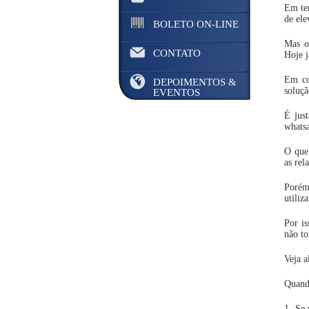
Em tem
de ele
BOLETO ON-LINE
Mas o
CONTATO
Hoje j
Em co
DEPOIMENTOS &
soluçã
EVENTOS
É jus
whats
O que 
as rel
Porém
utiliz
Por is
não to
Veja a
Quando
1- Se 