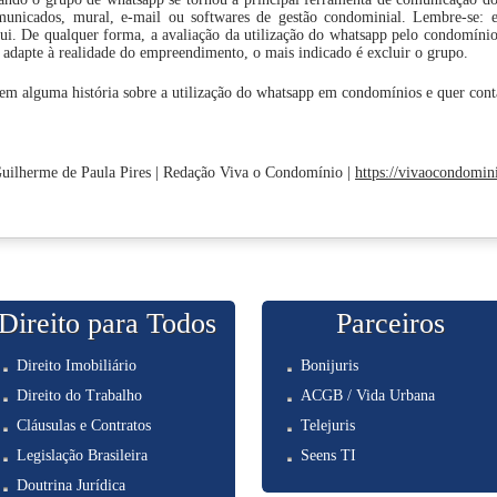
municados, mural, e-mail ou softwares de gestão condominial. Lembre-se: 
tui. De qualquer forma, a avaliação da utilização do whatsapp pelo condomínio 
 adapte à realidade do empreendimento, o mais indicado é excluir o grupo.
em alguma história sobre a utilização do whatsapp em condomínios e quer conta
uilherme de Paula Pires |
Redação Viva o Condomínio |
https://vivaocondomin
Direito para Todos
Parceiros
Direito Imobiliário
Bonijuris
Direito do Trabalho
ACGB / Vida Urbana
Cláusulas e Contratos
Telejuris
Legislação Brasileira
Seens TI
Doutrina Jurídica