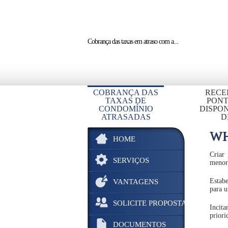
Cobrança das taxas em atraso
com a...
COBRANÇA DAS
RECE
TAXAS DE
PON
CONDOMÍNIO
DISPON
ATRASADAS
D
WH
HOME
Criar
SERVIÇOS
menor
Estabe
VANTAGENS
para u
SOLICITE PROPOSTA
Incit
priori
DOCUMENTOS